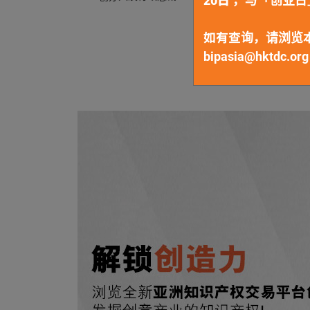
20日
，与「创业日
信、传媒与科技业
如有查询，请浏览本局
bipasia@hktdc.org