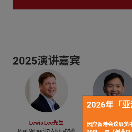
2025演讲嘉宾
2026年
Lewis Lee先生
许德山先生
因应香港会议展览
Moat Metrics创办人及行政总裁
大华银行董事总经理兼主