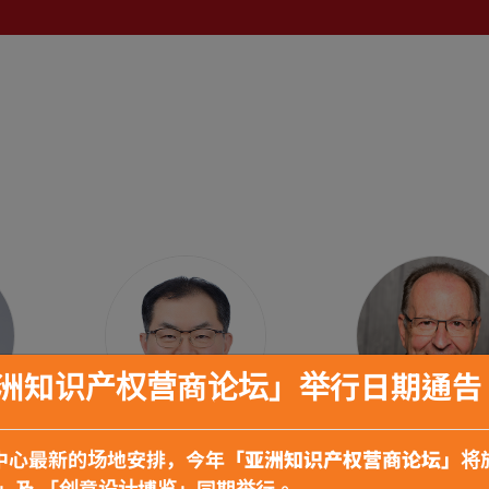
「亚洲知识产权营商论坛」举行日期通告
Sungtae Ha先生
Lorenz Kaise
中心最新的场地安排，今年
「亚洲知识产权营商论坛」
将
管—电
韩国发明振兴会副会长及知识产
GE航空航天高级