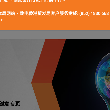
」及 「创意设计博览」同期举行。
权估值与管理中心主任
网站、致电香港贸发局客户服务专线: (852) 1830 668
。
检视更多