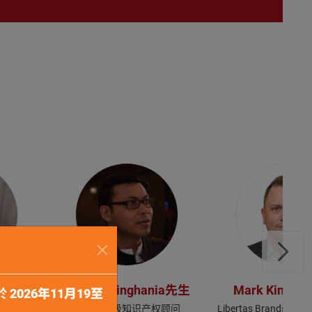
r博士
Krishna Singhania先生
Mark Kingst
於
2026年11月19至
律师
马士基高级知识产权顾问
Libertas Brands